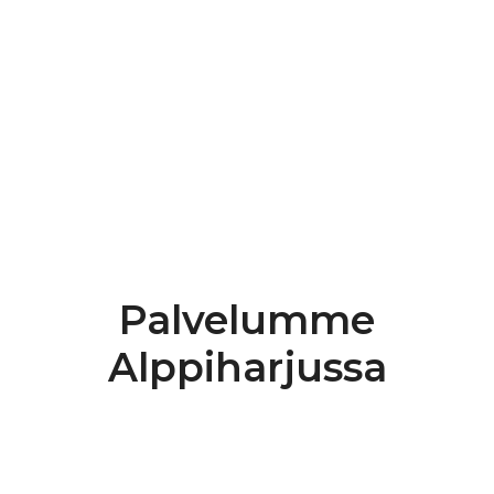
+358 45 882 3929
Ota yhteyttä
Katso Google-arvostelut
Palvelumme
Alppiharjussa