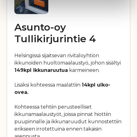
Asunto-oy
Tullikirjurintie 4
Helsingissä sijaitsevan rivitaloyhtiön
ikkunoiden huoltomaalaustyö, johon sisältyi
149kpl ikkunaruutua
karmeineen.
Lisäksi kohteessa maalattiin
14kpl ulko-
ovea.
Kohteessa tehtiin perusteelliset
ikkunamaalaustyöt, joissa pinnat hiottiin
puupinnalle ja ikkunaruudut kunnostettiin
erikseen irrotettuina ennen takaisin
asennusta.