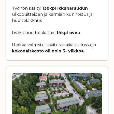
Työhön sisältyi
138kpl ikkunaruudun
ulkopuitteiden ja karmien kunnostus ja
huoltolakkaus.
Lisäksi huoltolakattiin
14kpl ovea
.
Urakka valmistui sovitussa aikataulussa, ja
kokonaiskesto oli noin 3- viikkoa.