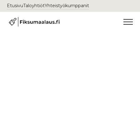
Etusivu
Taloyhtiöt
Yhteistyökumppanit
Maalausliike Alppiharju