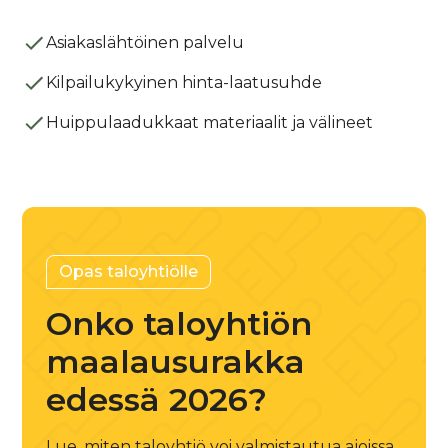
Asiakaslähtöinen palvelu
Kilpailukykyinen hinta-laatusuhde
Huippulaadukkaat materiaalit ja välineet
Opas taloyhtiölle
Onko taloyhtiön
maalausurakka
edessä 2026?
Lue, miten taloyhtiö voi valmistautua ajoissa