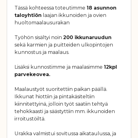
Tässä kohteessa toteutimme
18 asunnon
taloyhtiön
laajan ikkunoiden ja ovien
huoltomaalausurakan
Työhön sisältyi noin
200 ikkunaruudun
sekä karmien ja puitteiden ulkopintojen
kunnostus ja maalaus.
Lisäksi kunnostimme ja maalasimme
12kpl
parvekeovea.
Maalaustyöt suoritettiin paikan päällä.
Ikkunat hiottiin ja pintakäsiteltiin
kiinnitettyinä, jolloin työt saatiin tehtyä
tehokkaasti ja säästyttiin mm. ikkunoiden
irroitustöiltä.
Urakka valmistui sovitussa aikataulussa, ja