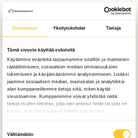
Rapatut julkisivupinnat
pestiin
kauttaaltaan ja käsiteltiin punajäkälän
poistamiseksi.
Tämän jälkeen pinnat
Suostumus
Yksityiskohdat
Tietoja
impregnointikäsiteltiin
ja niihin tehtiin
tarvittavat paikkarappaukset.
Tämä sivusto käyttää evästeitä
Lisätöinä
maalattiin taloyhtiön
Käytämme evästeitä tarjoamamme sisällön ja mainosten
jätehuoneen teräsovi
korkealaatuisella
räätälöimiseen, sosiaalisen median ominaisuuksien
kaksikomponenttimaalilla, joka antaa
tukemiseen ja kävijämäärämme analysoimiseen. Lisäksi
pinnalle erittäin lujan kestävyyden.
jaamme sosiaalisen median, mainosalan ja analytiikka-
alan kumppaneillemme tietoja siitä, miten käytät
Kokonaisuutena projekti paransi taloyhtiön
sivustoamme. Kumppanimme voivat yhdistää näitä
ulkonäköä, pidentää rakenteiden käyttöikää
tietoja muihin tietoihin, joita olet antanut heille tai joita on
ja varmistaa julkisivujen toimivuuden
kerätty, kun olet käyttänyt heidän palvelujaan.
pitkälle tulevaisuuteen.
Suostumuksen
Välttämätön
valinta