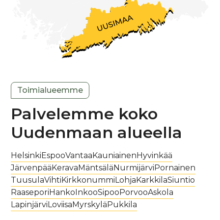
Toimialueemme
Palvelemme koko
Uudenmaan alueella
Helsinki
Espoo
Vantaa
Kauniainen
Hyvinkää
Järvenpää
Kerava
Mäntsälä
Nurmijärvi
Pornainen
Tuusula
Vihti
Kirkkonummi
Lohja
Karkkila
Siuntio
Raasepori
Hanko
Inkoo
Sipoo
Porvoo
Askola
Lapinjärvi
Loviisa
Myrskylä
Pukkila