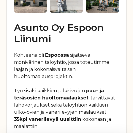
Asunto Oy Espoon
Liinumi
Kohteena oli
Espoossa
sijaitseva
monivärinen taloyhtiö, jossa toteutimme
laajan ja kokonaisvaltaisen
huoltomaalausprojektin.
Työ sisälsi kaikkien julkisivujen
puu- ja
teräsosien huoltomaalaukset
, tarvittavat
lahokorjaukset sekä taloyhtiön kaikkien
ulko-ovien ja vanerilevyjen maalaukset.
35kpl vanerilevyä uusittiin
kokonaan ja
maalattiin.