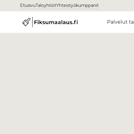
Etusivu
Taloyhtiöt
Yhteistyökumppanit
Palvelut ta
Palvelut
Tiilikaton maalaus
Tiilikaton
maalaus Esp