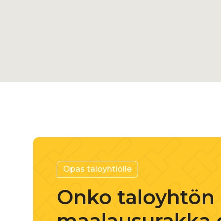
Varaa ilmainen kuntoarvio
+358 45 88
Opas taloyhtiölle
Onko taloyhtön
maalausurakka 