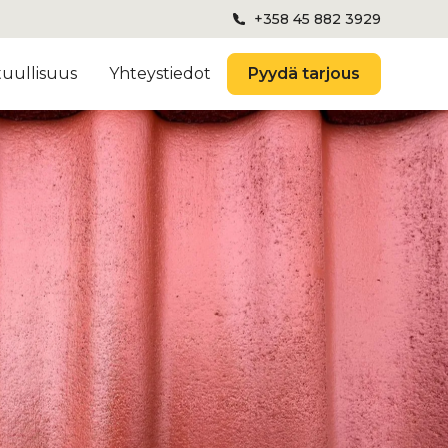
+358 45 882 3929
tuullisuus
Yhteystiedot
Pyydä tarjous