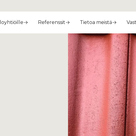
loyhtiöille
Referenssit
Tietoa meistä
Vas
oo