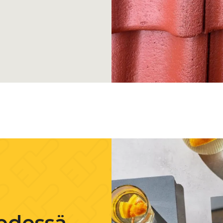
2 3929
edessä