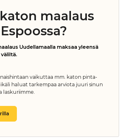
likaton maalaus
Espoossa?
smaalaus Uudellamaalla maksaa yleensä
äliltä.
aishintaan vaikuttaa mm. katon pinta-
ikäli haluat tarkempaa arviota juuri sinun
ta laskuriimme.
illa