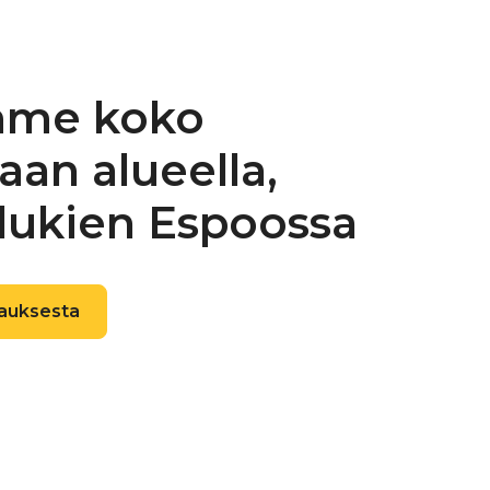
.
kuivuttua levitetään toinen kerros
ko katolle.
mme koko
an alueella,
lukien Espoossa
iakkaalle
lauksesta