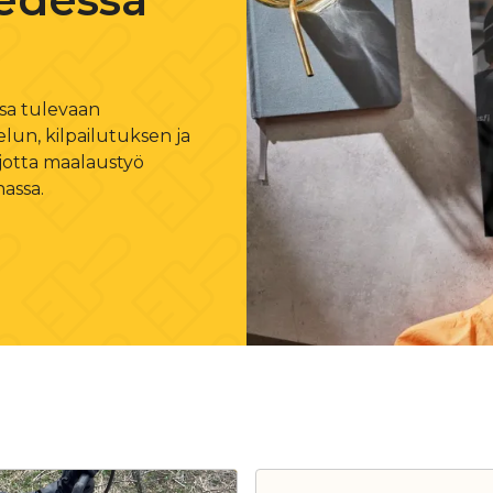
ssa tulevaan
lun, kilpailutuksen ja
 jotta maalaustyö
nassa.