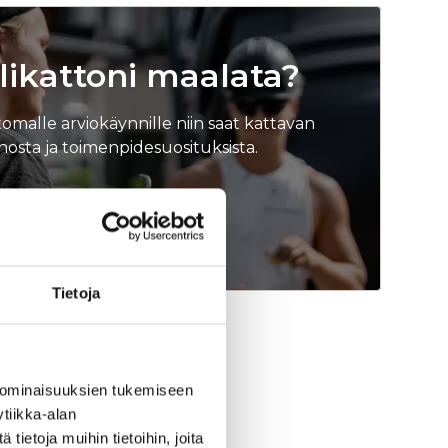
ilikattoni maalata?
omalle arviokäynnille niin saat kattavan
nnosta ja toimenpidesuosituksista.
untoarvio
Tietoja
 ominaisuuksien tukemiseen
ään
tiikka-alan
ietoja muihin tietoihin, joita