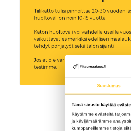
Tiilikatto tulisi pinnoittaa 20-30 vuoden iä
huoltoväli on noin 10-15 vuotta.
Katon huoltoväli voi vaihdella useilla vuos
vaikuttavat esimerkiksi edellisen maalau
tehdyt pohjatyöt sekä talon sijainti.
Jos et ole varma kattosi kunnosta, voit 
testimme.
Suostumus
Tämä sivusto käyttää eväste
Käytämme evästeitä tarjoama
Nä
ja kävijämäärämme analysoim
kumppaneillemme tietoja siitä