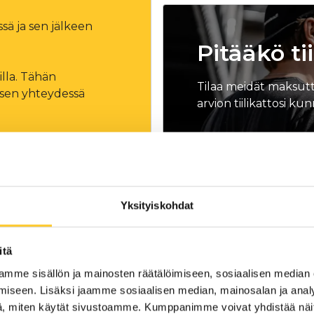
ssä ja sen jälkeen
Pitääkö ti
illa. Tähän
Tilaa meidät maksutt
ksen yhteydessä
arvion tiilikattosi ku
tehdä nopean
Varaa ilmainen k
Yksityiskohdat
itä
mme sisällön ja mainosten räätälöimiseen, sosiaalisen median
itä
yleensä
mietit
iseen. Lisäksi jaamme sosiaalisen median, mainosalan ja analy
, miten käytät sivustoamme. Kumppanimme voivat yhdistää näitä t