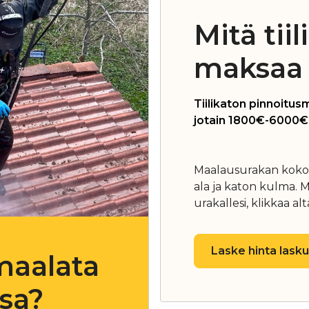
Mitä tii
maksaa 
Tiilikaton pinnoitu
jotain 1800€-6000€ v
Maalausurakan kokon
ala ja katon kulma. M
urakallesi, klikkaa al
Laske hinta laskur
maalata
ssa?