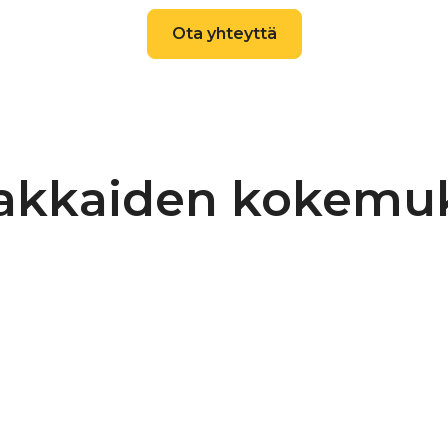
Pihamaiden ja sadeve
Ota yhteyttä
Katon pesu korkeapa
kasvustosta.
Pihamaiden ja sadeve
Sadevesikourujen puh
akkaiden kokemu
Rikkinäisten kattotiili
Kasvuston torjunta-a
noin vuorokausi.
2. Pinnoitus:
Irto- ja roskat puhall
Rajaukset (pääty- ja r
Pinnoite ohennetaan 