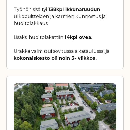
Työhön sisältyi
138kpl ikkunaruudun
ulkopuitteiden ja karmien kunnostus ja
huoltolakkaus.
Lisäksi huoltolakattiin
14kpl ovea
.
Urakka valmistui sovitussa aikataulussa, ja
kokonaiskesto oli noin 3- viikkoa.