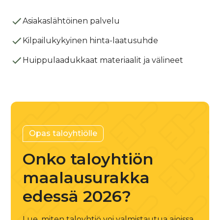
Asiakaslähtöinen palvelu
Kilpailukykyinen hinta-laatusuhde
Huippulaadukkaat materiaalit ja välineet
Opas taloyhtiölle
Onko taloyhtiön
maalausurakka
edessä 2026?
Lue, miten taloyhtiö voi valmistautua ajoissa