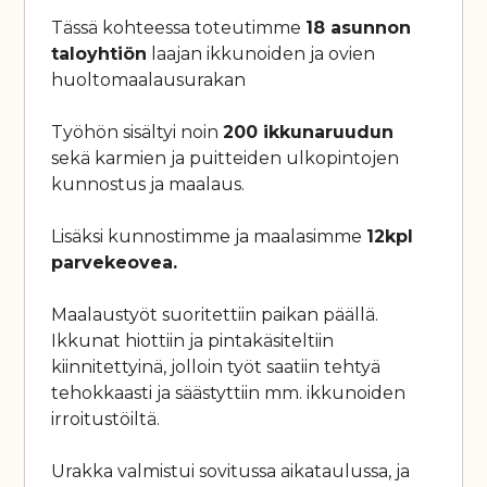
Tässä kohteessa toteutimme
18 asunnon
taloyhtiön
laajan ikkunoiden ja ovien
huoltomaalausurakan
Työhön sisältyi noin
200 ikkunaruudun
sekä karmien ja puitteiden ulkopintojen
kunnostus ja maalaus.
Lisäksi kunnostimme ja maalasimme
12kpl
parvekeovea.
Maalaustyöt suoritettiin paikan päällä.
Ikkunat hiottiin ja pintakäsiteltiin
kiinnitettyinä, jolloin työt saatiin tehtyä
tehokkaasti ja säästyttiin mm. ikkunoiden
irroitustöiltä.
Urakka valmistui sovitussa aikataulussa, ja