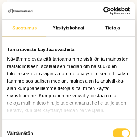
Rapatut julkisivupinnat
pestiin
kauttaaltaan ja käsiteltiin punajäkälän
poistamiseksi.
Tämän jälkeen pinnat
Suostumus
Yksityiskohdat
Tietoja
impregnointikäsiteltiin
ja niihin tehtiin
tarvittavat paikkarappaukset.
Tämä sivusto käyttää evästeitä
Lisätöinä
maalattiin taloyhtiön
Käytämme evästeitä tarjoamamme sisällön ja mainosten
jätehuoneen teräsovi
korkealaatuisella
räätälöimiseen, sosiaalisen median ominaisuuksien
kaksikomponenttimaalilla, joka antaa
tukemiseen ja kävijämäärämme analysoimiseen. Lisäksi
pinnalle erittäin lujan kestävyyden.
jaamme sosiaalisen median, mainosalan ja analytiikka-
alan kumppaneillemme tietoja siitä, miten käytät
Kokonaisuutena projekti paransi taloyhtiön
sivustoamme. Kumppanimme voivat yhdistää näitä
ulkonäköä, pidentää rakenteiden käyttöikää
tietoja muihin tietoihin, joita olet antanut heille tai joita on
ja varmistaa julkisivujen toimivuuden
kerätty, kun olet käyttänyt heidän palvelujaan.
pitkälle tulevaisuuteen.
Suostumuksen
Välttämätön
valinta