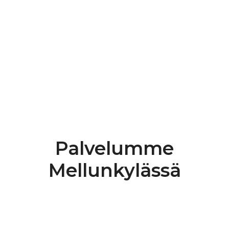
+358 45 882 3929
Ota yhteyttä
Katso Google-arvostelut
Palvelumme
Mellunkylässä