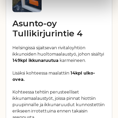
Asunto-oy
Tullikirjurintie 4
Helsingissä sijaitsevan rivitaloyhtiön
ikkunoiden huoltomaalaustyö, johon sisältyi
149kpl ikkunaruutua
karmeineen.
Lisäksi kohteessa maalattiin
14kpl ulko-
ovea.
Kohteessa tehtiin perusteelliset
ikkunamaalaustyöt, joissa pinnat hiottiin
puupinnalle ja ikkunaruudut kunnostettiin
erikseen irrotettuina ennen takaisin
asennusta.