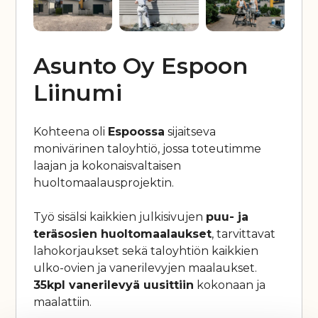
Asunto Oy Espoon
Liinumi
Kohteena oli
Espoossa
sijaitseva
monivärinen taloyhtiö, jossa toteutimme
laajan ja kokonaisvaltaisen
huoltomaalausprojektin.
Työ sisälsi kaikkien julkisivujen
puu- ja
teräsosien huoltomaalaukset
, tarvittavat
lahokorjaukset sekä taloyhtiön kaikkien
ulko-ovien ja vanerilevyjen maalaukset.
35kpl vanerilevyä uusittiin
kokonaan ja
maalattiin.