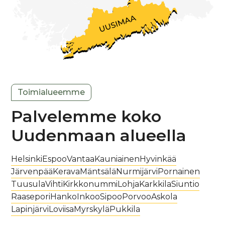
Toimialueemme
Palvelemme koko
Uudenmaan alueella
Helsinki
Espoo
Vantaa
Kauniainen
Hyvinkää
Järvenpää
Kerava
Mäntsälä
Nurmijärvi
Pornainen
Tuusula
Vihti
Kirkkonummi
Lohja
Karkkila
Siuntio
Raasepori
Hanko
Inkoo
Sipoo
Porvoo
Askola
Lapinjärvi
Loviisa
Myrskylä
Pukkila