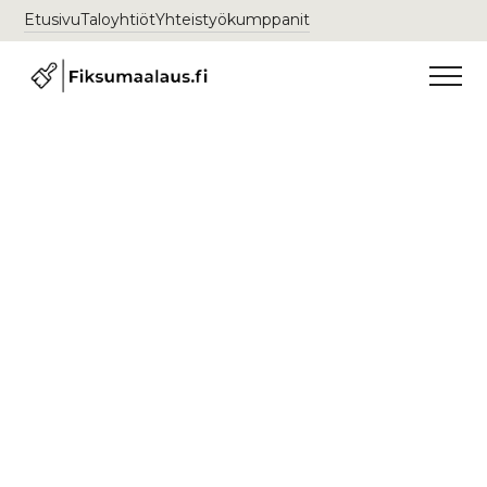
Etusivu
Taloyhtiöt
Yhteistyökumppanit
Maalausliike Mellunkylä