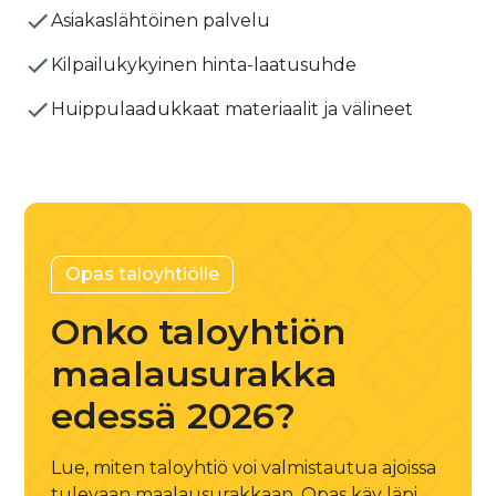
Asiakaslähtöinen palvelu
Kilpailukykyinen hinta-laatusuhde
Huippulaadukkaat materiaalit ja välineet
Opas taloyhtiölle
Onko taloyhtiön
maalausurakka
edessä 2026?
Lue, miten taloyhtiö voi valmistautua ajoissa
tulevaan maalausurakkaan. Opas käy läpi