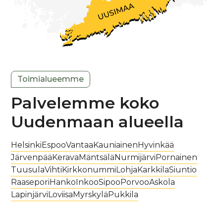
Toimialueemme
Palvelemme koko
Uudenmaan alueella
Helsinki
Espoo
Vantaa
Kauniainen
Hyvinkää
Järvenpää
Kerava
Mäntsälä
Nurmijärvi
Pornainen
Tuusula
Vihti
Kirkkonummi
Lohja
Karkkila
Siuntio
Raasepori
Hanko
Inkoo
Sipoo
Porvoo
Askola
Lapinjärvi
Loviisa
Myrskylä
Pukkila