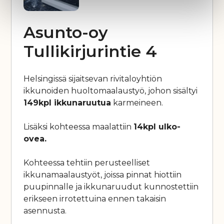
Asunto-oy
Tullikirjurintie 4
Helsingissä sijaitsevan rivitaloyhtiön
ikkunoiden huoltomaalaustyö, johon sisältyi
149kpl ikkunaruutua
karmeineen.
Lisäksi kohteessa maalattiin
14kpl ulko-
ovea.
Kohteessa tehtiin perusteelliset
ikkunamaalaustyöt, joissa pinnat hiottiin
puupinnalle ja ikkunaruudut kunnostettiin
erikseen irrotettuina ennen takaisin
asennusta.