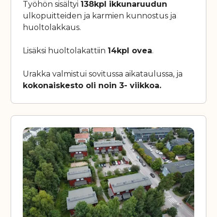
Työhön sisältyi
138kpl ikkunaruudun
ulkopuitteiden ja karmien kunnostus ja
huoltolakkaus.
Lisäksi huoltolakattiin
14kpl ovea
.
Urakka valmistui sovitussa aikataulussa, ja
kokonaiskesto oli noin 3- viikkoa.