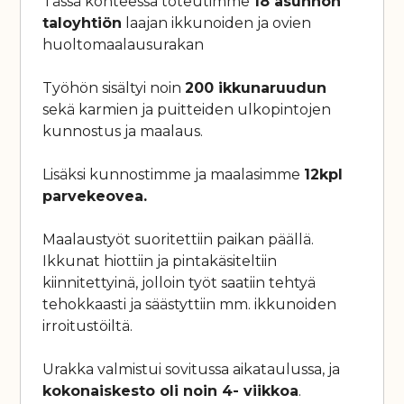
Tässä kohteessa toteutimme
18 asunnon
taloyhtiön
laajan ikkunoiden ja ovien
huoltomaalausurakan
Työhön sisältyi noin
200 ikkunaruudun
sekä karmien ja puitteiden ulkopintojen
kunnostus ja maalaus.
Lisäksi kunnostimme ja maalasimme
12kpl
parvekeovea.
Maalaustyöt suoritettiin paikan päällä.
Ikkunat hiottiin ja pintakäsiteltiin
kiinnitettyinä, jolloin työt saatiin tehtyä
tehokkaasti ja säästyttiin mm. ikkunoiden
irroitustöiltä.
Urakka valmistui sovitussa aikataulussa, ja
kokonaiskesto oli noin 4- viikkoa
.