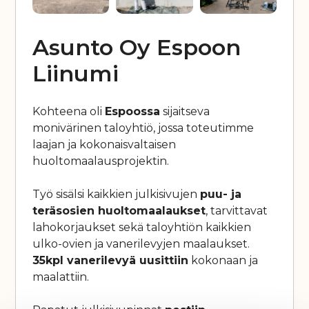
Asunto Oy Espoon
Liinumi
Kohteena oli
Espoossa
sijaitseva
monivärinen taloyhtiö, jossa toteutimme
laajan ja kokonaisvaltaisen
huoltomaalausprojektin.
Työ sisälsi kaikkien julkisivujen
puu- ja
teräsosien huoltomaalaukset
, tarvittavat
lahokorjaukset sekä taloyhtiön kaikkien
ulko-ovien ja vanerilevyjen maalaukset.
35kpl vanerilevyä uusittiin
kokonaan ja
maalattiin.