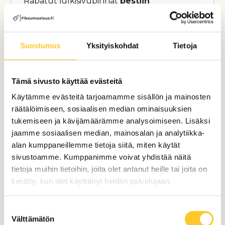
Rapatut julkisivupinnat
pestiin
kauttaaltaan ja käsiteltiin punajäkälän
poistamiseksi.
Tämän jälkeen pinnat
impregnointikäsiteltiin
ja niihin tehtiin
Suostumus
Yksityiskohdat
Tietoja
tarvittavat paikkarappaukset.
Lisätöinä
maalattiin taloyhtiön
Tämä sivusto käyttää evästeitä
jätehuoneen teräsovi
korkealaatuisella
Käytämme evästeitä tarjoamamme sisällön ja mainosten
kaksikomponenttimaalilla, joka antaa
räätälöimiseen, sosiaalisen median ominaisuuksien
pinnalle erittäin lujan kestävyyden.
tukemiseen ja kävijämäärämme analysoimiseen. Lisäksi
jaamme sosiaalisen median, mainosalan ja analytiikka-
Kokonaisuutena projekti paransi taloyhtiön
alan kumppaneillemme tietoja siitä, miten käytät
ulkonäköä, pidentää rakenteiden käyttöikää
sivustoamme. Kumppanimme voivat yhdistää näitä
ja varmistaa julkisivujen toimivuuden
tietoja muihin tietoihin, joita olet antanut heille tai joita on
pitkälle tulevaisuuteen.
kerätty, kun olet käyttänyt heidän palvelujaan.
Suostumuksen
Välttämätön
valinta