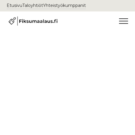
Etusivu
Taloyhtiöt
Yhteistyökumppanit
Maalausliike Vuosaari
+358 45 882 3929
Ota yhteyttä