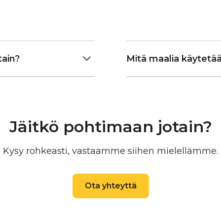
tain?
Mitä maalia käytetä
eltikaton
Käytämme maalauksiin
kkaasti hilseilevälle
on kehitetty ammattikäyt
sääolosuhteissa.
Jäitkö pohtimaan jotain?
Tavallisissa huoltomaa
komponenttisella peltik
Kysy rohkeasti, vastaamme siihen mielellämme.
epesurilla
ja sopivalla
Käyttämämme 1-komponen
poistuvat.
eri sideaineita, joita ova
Ota yhteyttä
tävää vedenlämmitintä.
Kyseiset sideaineet mah
erinomaisen tartunnan eri