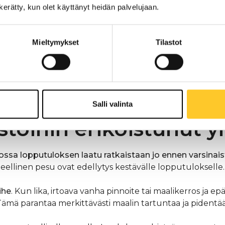
n kerätty, kun olet käyttänyt heidän palvelujaan.
Mieltymykset
Tilastot
Salli valinta
töihin erikoistunut yr
ssa lopputuloksen laatu ratkaistaan jo ennen varsinaist
teellinen pesu ovat edellytys kestävälle lopputulokselle.
ihe
. Kun lika, irtoava vanha pinnoite tai maalikerros ja 
. Tämä parantaa merkittävästi maalin tartuntaa ja pident