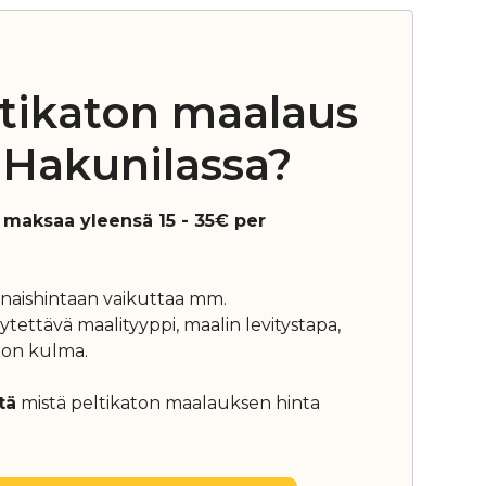
ltikaton maalaus
Hakunilassa?
 maksaa yleensä 15 - 35€ per
aishintaan vaikuttaa mm.
ettävä maalityyppi, maalin levitystapa,
aton kulma.
tä
mistä peltikaton maalauksen hinta