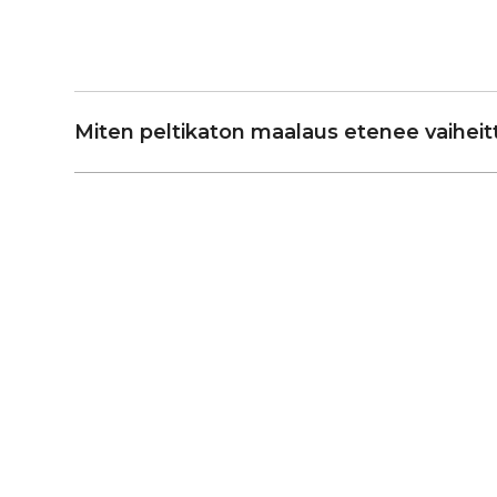
Miten peltikaton maalaus etenee vaiheit
Menetelmämme soveltuu tavallisen maalatun p
huoltomaalaukseen. Muovipinnoitetulle tai voima
peltikatolle suosittelemme pinnoitusta.
Vaiheet:
1. Katon puhdistus
Katto pestään perusteellisesti
250–500 bar pain
pesuaineella, jotta lika, sammal ja irtoava maali 
Tarvittaessa käytetään pesurin yhteyteen liitet
2.
Ruosteen ja kiinnikkeiden kunnostus