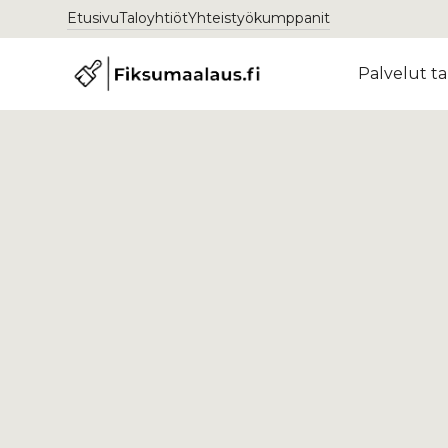
Etusivu
Taloyhtiöt
Yhteistyökumppanit
Palvelut ta
Palvelut
Peltikaton maalaus
Peltikaton
maalaus Hak