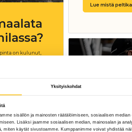
Lue mistä peltik
maalata
nilassa?
ipinta on kulunut,
a ruostetta.
Pitääkö p
ypillisesti noin 10-15
Tilaa meidät maksutt
arvion peltikattosi k
Yksityiskohdat
topinnan ankarille
 tulee
voi alkaa hilseillä.
itä
Varaa ilmainen k
ikatteen suoraan
mme sisällön ja mainosten räätälöimiseen, sosiaalisen median
iseen. Lisäksi jaamme sosiaalisen median, mainosalan ja analy
, miten käytät sivustoamme. Kumppanimme voivat yhdistää näitä t