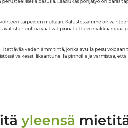
perusteellisella pesulla. Laadukas pohjatyö on paras tapa 
aan kohteen tarpeiden mukaan. Kalustossamme on vaihto
vallista huoltoa vaativat pinnat että voimakkaampaa puhd
liitettävää vedenlämmitintä, jonka avulla pesu voidaan
össä vaikeasti likaantuneilla pinnoilla ja varmistaa, että
itä
yleensä
mietit