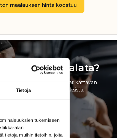
aton maalauksen hinta koostuu
eltikattoni maalata?
omalle arviokäynnille niin saat kattavan
unnosta ja toimenpidesuosituksista.
Tietoja
untoarvio
 ominaisuuksien tukemiseen
tiikka-alan
ietoja muihin tietoihin, joita