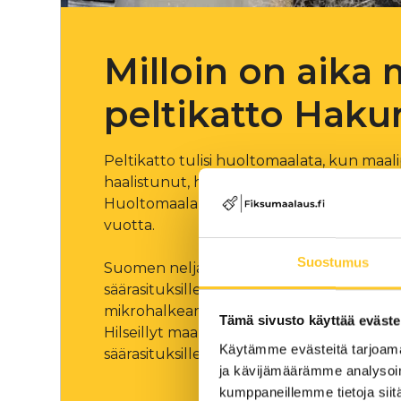
Milloin on aika 
peltikatto Haku
Peltikatto tulisi huoltomaalata, kun maal
haalistunut, hilseilee tai katossa on alkava
Huoltomaalauksen jälkeen huoltoväli on ty
vuotta.
Suostumus
Suomen neljä eri vuodenaikaa asettaa kat
säärasituksille. Ajan saatossa maalipintaan
mikrohalkeamia ja pahimmillaan maalipinta 
Tämä sivusto käyttää eväste
Hilseillyt maalipinta altistaa paljaan pelt
Käytämme evästeitä tarjoama
säärasituksille ja korroosiovaurioille.
ja kävijämäärämme analysoim
kumppaneillemme tietoja siitä