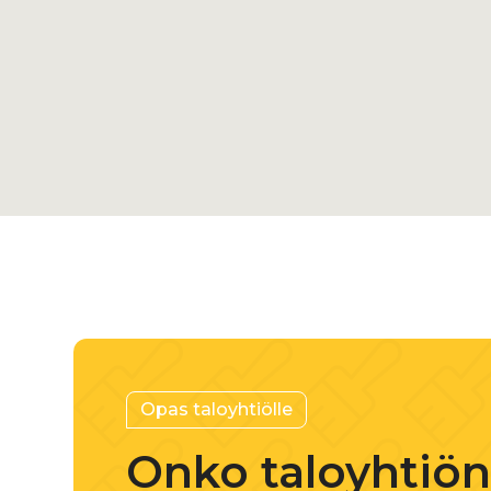
250
350
500
Varaa ilmainen kuntoarvio
+358 45 88
Opas taloyhtiölle
Onko taloyhtiö