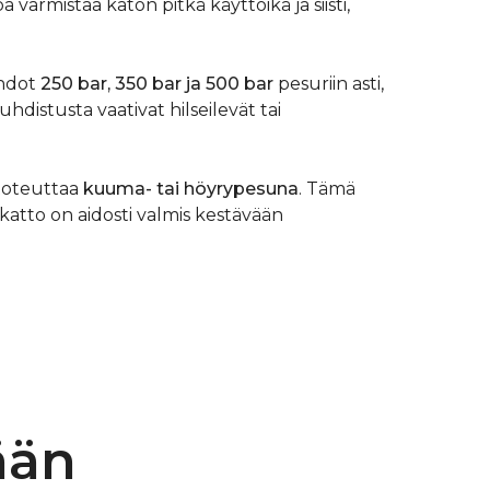
varmistaa katon pitkä käyttöikä ja siisti,
ehdot
250 bar, 350 bar ja 500 bar
pesuriin asti,
istusta vaativat hilseilevät tai
 toteuttaa
kuuma- tai höyrypesuna
. Tämä
 katto on aidosti valmis kestävään
ään