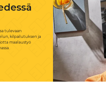
edessä
ssa tulevaan
lun, kilpailutuksen ja
 jotta maalaustyö
nassa.