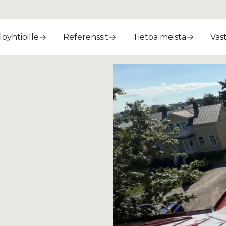
loyhtiöille
Referenssit
Tietoa meistä
Vas
unila