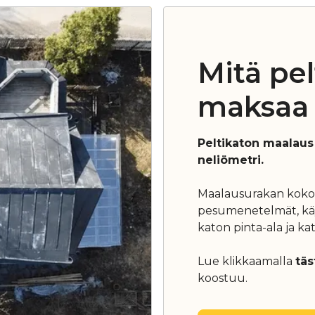
Mitä pe
maksaa 
Peltikaton maalaus
neliömetri.
Maalausurakan kokon
pesumenetelmät, käyt
katon pinta-ala ja k
Lue klikkaamalla
täs
koostuu.