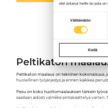
olet antanut heille tai joita o
Suostumuksen
Välttämätön
valinta
Kiellä
Peltikaton maalaus
Peltikaton maalaus on tekninen kokonaisuus, jo
huolellinen työjärjestys ja ennen kaikkea perus
Pesu on koko huoltomaalauksen tärkein työva
saadaan aidosti valmiiksi pintakäsittelyä varten