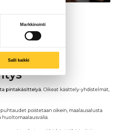
Markkinointi
Salli kaikki
itys
a pintakäsittelyä.
Oikeat käsittely-yhdistelmät,
epäpuhtaudet poistetaan oikein, maalausalusta
ää huoltomaalausväliä.