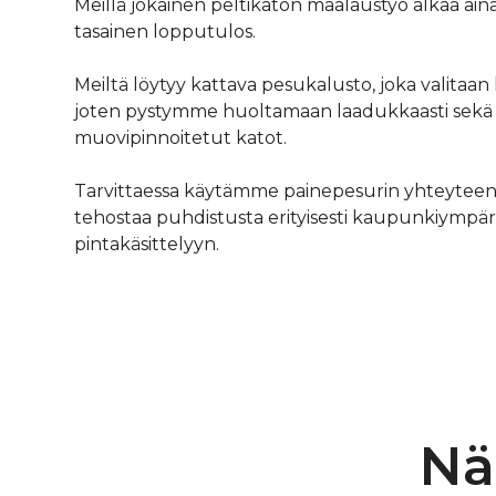
Meillä jokainen peltikaton maalaustyö alkaa aina 
tasainen lopputulos.
Meiltä löytyy kattava pesukalusto, joka valit
joten pystymme huoltamaan laadukkaasti sekä ta
muovipinnoitetut katot.
Tarvittaessa käytämme painepesurin yhteyteen 
tehostaa puhdistusta erityisesti kaupunkiympärist
pintakäsittelyyn.
Nä