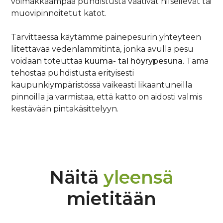
voimakkaampaa puhdistusta vaativat hilseilevät tai
muovipinnoitetut katot.
Tarvittaessa käytämme painepesurin yhteyteen
liitettävää vedenlämmitintä, jonka avulla pesu
voidaan toteuttaa
kuuma- tai höyrypesuna
. Tämä
tehostaa puhdistusta erityisesti
kaupunkiympäristössä vaikeasti likaantuneilla
pinnoilla ja varmistaa, että katto on aidosti valmis
kestävään pintakäsittelyyn.
Näitä
yleensä
mietitään