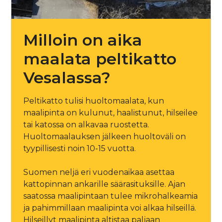
Milloin on aika
maalata peltikatto
Vesalassa?
Peltikatto tulisi huoltomaalata, kun
maalipinta on kulunut, haalistunut, hilseilee
tai katossa on alkavaa ruostetta.
Huoltomaalauksen jälkeen huoltoväli on
tyypillisesti noin 10-15 vuotta.
Suomen neljä eri vuodenaikaa asettaa
kattopinnan ankarille säärasituksille. Ajan
saatossa maalipintaan tulee mikrohalkeamia
ja pahimmillaan maalipinta voi alkaa hilseillä.
Hilseillyt maalipinta altistaa paljaan