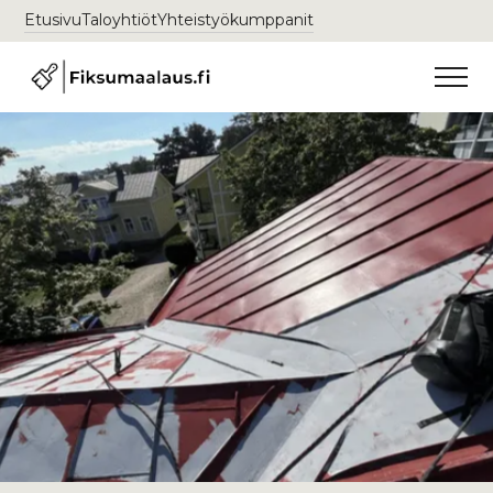
Etusivu
Taloyhtiöt
Yhteistyökumppanit