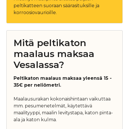
peltikatteen suoraan säärasituksille ja
korroosiovaurioille.
Mitä peltikaton
maalaus maksaa
Vesalassa?
Peltikaton maalaus maksaa yleensä 15 -
35€ per neliömetri.
Maalausurakan kokonaishintaan vaikuttaa
mm. pesumenetelmät, käytettävä
maalityyppi, maalin levitystapa, katon pinta-
ala ja katon kulma.