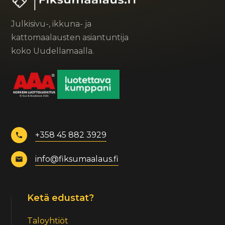
Julkisivu-, ikkuna- ja
kattomaalausten asiantuntija
koko Uudellamaalla.
+358 45 882 3929
info@fiksumaalaus.fi
Ketä edustat?
Taloyhtiöt