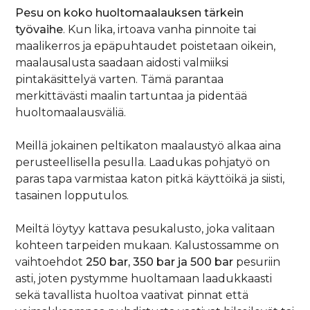
Pesu on koko huoltomaalauksen tärkein
työvaihe
. Kun lika, irtoava vanha pinnoite tai
maalikerros ja epäpuhtaudet poistetaan oikein,
maalausalusta saadaan aidosti valmiiksi
pintakäsittelyä varten. Tämä parantaa
merkittävästi maalin tartuntaa ja pidentää
huoltomaalausväliä.
Meillä jokainen peltikaton maalaustyö alkaa aina
perusteellisella pesulla. Laadukas pohjatyö on
paras tapa varmistaa katon pitkä käyttöikä ja siisti,
tasainen lopputulos.
Meiltä löytyy kattava pesukalusto, joka valitaan
kohteen tarpeiden mukaan. Kalustossamme on
vaihtoehdot
250 bar, 350 bar ja 500 bar
pesuriin
asti, joten pystymme huoltamaan laadukkaasti
sekä tavallista huoltoa vaativat pinnat että