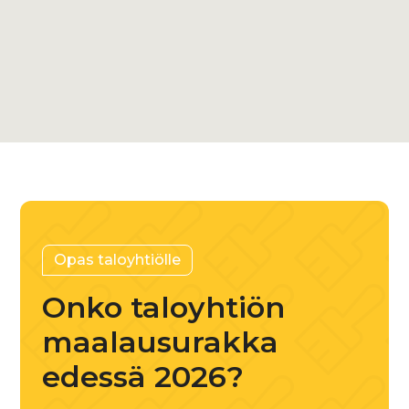
Varaa ilmainen kuntoarvio
+358 45 882 3929
Opas taloyhtiölle
Onko taloyhtiön
maalausurakka
edessä 2026?