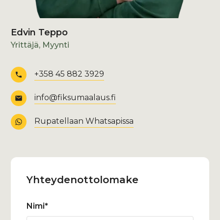
Edvin Teppo
Yrittäjä, Myynti
+358 45 882 3929
info@fiksumaalaus.fi
Rupatellaan Whatsapissa
Yhteydenotto­lomake
Nimi*