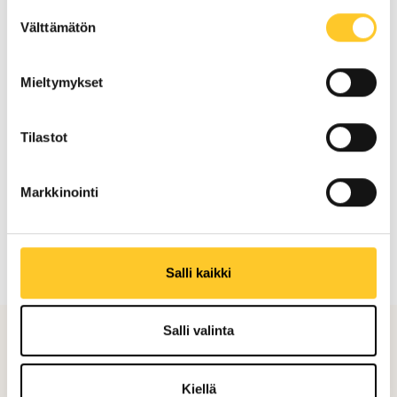
Palvelemme koko
Suostumuksen
Välttämätön
valinta
Uudenmaan alueella,
mukaan lukien
Mieltymykset
Vesalassa
Tilastot
Pyydä tarjous maalauksesta
Markkinointi
Salli kaikki
Salli valinta
Referenssit
Kiellä