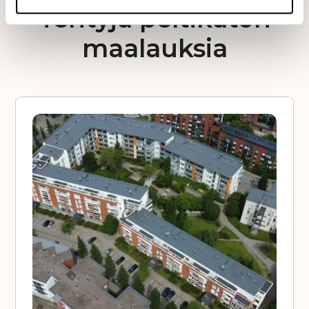
Tehtyjä peltikaton
maalauksia