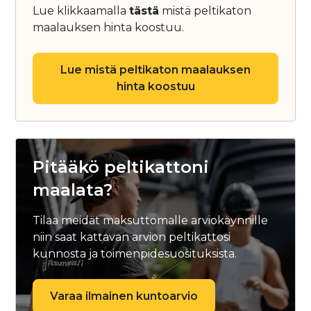
Lue klikkaamalla
tästä
mistä peltikaton
maalauksen hinta koostuu.
Lue mistä peltikaton maalauksen
hinta koostuu
Pitääkö peltikattoni
maalata?
Tilaa meidät maksuttomalle arviokäynnille
niin saat kattavan arvion peltikattosi
kunnosta ja toimenpidesuosituksista.
Varaa ilmainen kuntoarvio