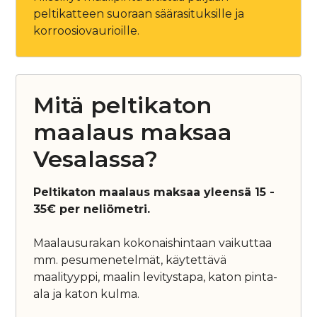
peltikatteen suoraan säärasituksille ja
korroosiovaurioille.
Mitä peltikaton
maalaus maksaa
Vesalassa?
Peltikaton maalaus maksaa yleensä 15 -
35€ per neliömetri.
Maalausurakan kokonaishintaan vaikuttaa
mm. pesumenetelmät, käytettävä
maalityyppi, maalin levitystapa, katon pinta-
ala ja katon kulma.