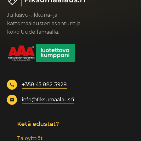
Julkisivu-, ikkuna- ja
kattomaalausten asiantuntija
koko Uudellamaalla.
+358 45 882 3929
info@fiksumaalaus.fi
Ketä edustat?
Taloyhtiöt