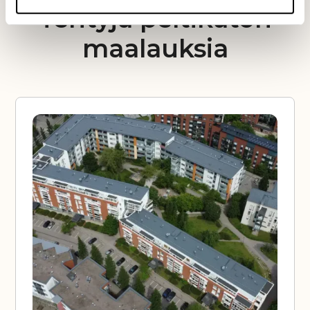
Tehtyjä peltikaton
maalauksia