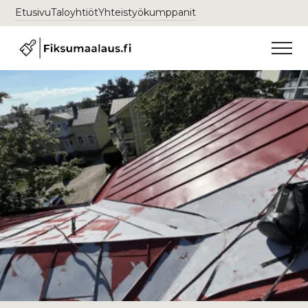
Etusivu
Taloyhtiöt
Yhteistyökumppanit