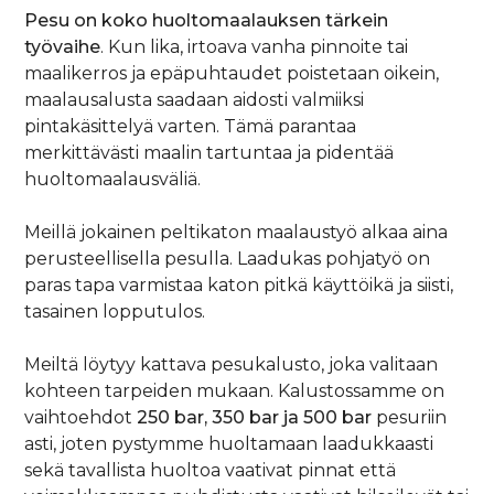
Pesu on koko huoltomaalauksen tärkein
työvaihe
. Kun lika, irtoava vanha pinnoite tai
maalikerros ja epäpuhtaudet poistetaan oikein,
maalausalusta saadaan aidosti valmiiksi
pintakäsittelyä varten. Tämä parantaa
merkittävästi maalin tartuntaa ja pidentää
huoltomaalausväliä.
Meillä jokainen peltikaton maalaustyö alkaa aina
perusteellisella pesulla. Laadukas pohjatyö on
paras tapa varmistaa katon pitkä käyttöikä ja siisti,
tasainen lopputulos.
Meiltä löytyy kattava pesukalusto, joka valitaan
kohteen tarpeiden mukaan. Kalustossamme on
vaihtoehdot
250 bar, 350 bar ja 500 bar
pesuriin
asti, joten pystymme huoltamaan laadukkaasti
sekä tavallista huoltoa vaativat pinnat että