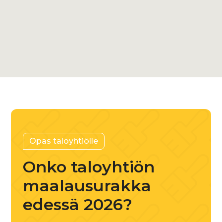
Varaa ilmainen kuntoarvio
+358 45 882 3929
Opas taloyhtiölle
Onko taloyhtiön
maalausurakka
edessä 2026?