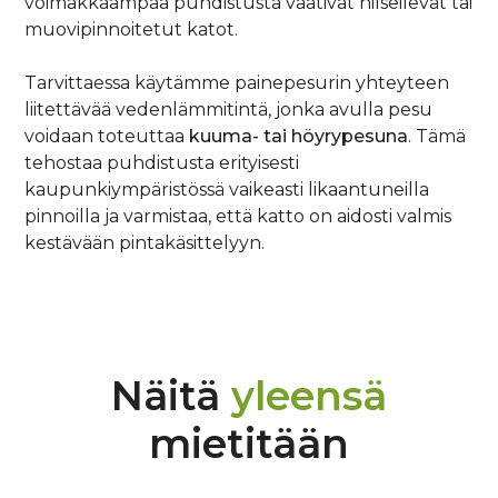
voimakkaampaa puhdistusta vaativat hilseilevät tai
muovipinnoitetut katot.
Tarvittaessa käytämme painepesurin yhteyteen
liitettävää vedenlämmitintä, jonka avulla pesu
voidaan toteuttaa
kuuma- tai höyrypesuna
. Tämä
tehostaa puhdistusta erityisesti
kaupunkiympäristössä vaikeasti likaantuneilla
pinnoilla ja varmistaa, että katto on aidosti valmis
kestävään pintakäsittelyyn.
Näitä
yleensä
mietitään