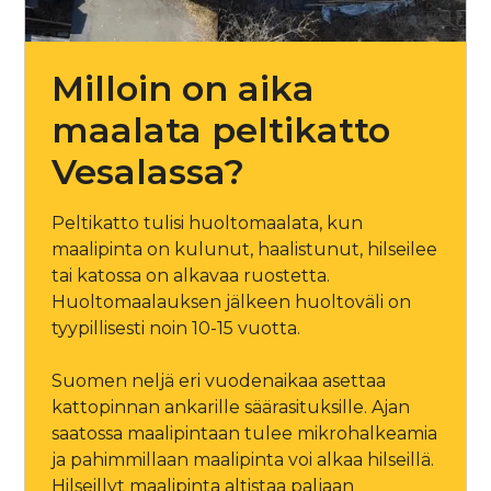
Milloin on aika
maalata peltikatto
Vesalassa?
Peltikatto tulisi huoltomaalata, kun
maalipinta on kulunut, haalistunut, hilseilee
tai katossa on alkavaa ruostetta.
Huoltomaalauksen jälkeen huoltoväli on
tyypillisesti noin 10-15 vuotta.
Suomen neljä eri vuodenaikaa asettaa
kattopinnan ankarille säärasituksille. Ajan
saatossa maalipintaan tulee mikrohalkeamia
ja pahimmillaan maalipinta voi alkaa hilseillä.
Hilseillyt maalipinta altistaa paljaan