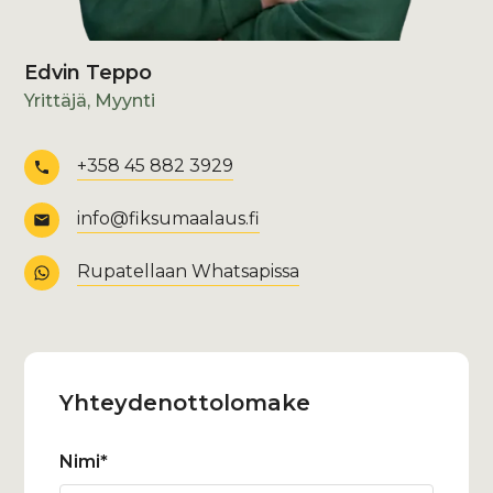
Edvin Teppo
Yrittäjä, Myynti
+358 45 882 3929
info@fiksumaalaus.fi
Rupatellaan Whatsapissa
Yhteydenotto­lomake
Nimi*