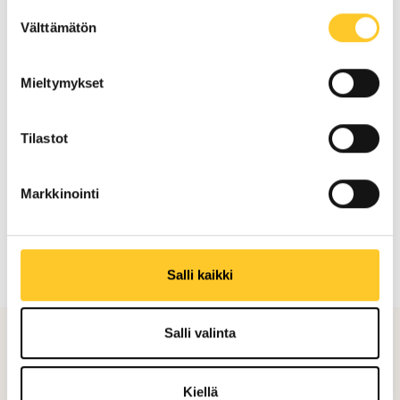
Palvelemme koko
Suostumuksen
Välttämätön
valinta
Uudenmaan alueella,
mukaan lukien
Mieltymykset
Vesalassa
Tilastot
Pyydä tarjous maalauksesta
Markkinointi
Salli kaikki
Salli valinta
Referenssit
Kiellä