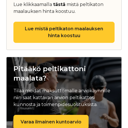
Lue klikkaamalla
tästä
mistä peltikaton
maalauksen hinta koostuu.
Lue mistä peltikaton maalauksen
hinta koostuu
Pitääkö peltikattoni
maalata?
Tilaa meidät maksuttomalle arviokäynnille
niin saat kattavan arvion peltikattosi
kunnosta ja toimenpidesuosituksista.
Varaa ilmainen kuntoarvio