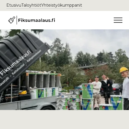
Etusivu
Taloyhtiöt
Yhteistyökumppanit
Talon maalaus