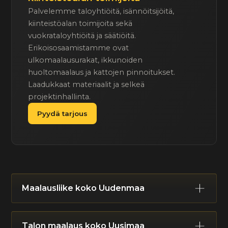
Palvelemme taloyhtiöitä, isännöitsijöitä,
kiinteistöalan toimijoita sekä
vuokrataloyhtiöitä ja säätiöitä.
Erikoisosaamistamme ovat
ulkomaalausurakat, ikkunoiden
huoltomaalaus ja kattojen pinnoitukset.
Laadukkaat materiaalit ja selkeä
projektinhallinta.
Pyydä tarjous
Maalausliike koko Uudenmaa
Helsinki
Espoo
Vantaa
Kauniainen
Talon maalaus koko Uusimaa
Hyvinkää
Järvenpää
Kerava
Mäntsälä