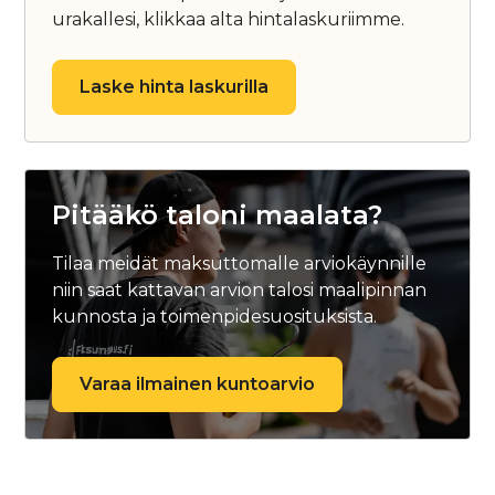
urakallesi, klikkaa alta hintalaskuriimme.
Laske hinta laskurilla
Pitääkö taloni maalata?
Tilaa meidät maksuttomalle arviokäynnille
niin saat kattavan arvion talosi maalipinnan
kunnosta ja toimenpidesuosituksista.
Varaa ilmainen kuntoarvio