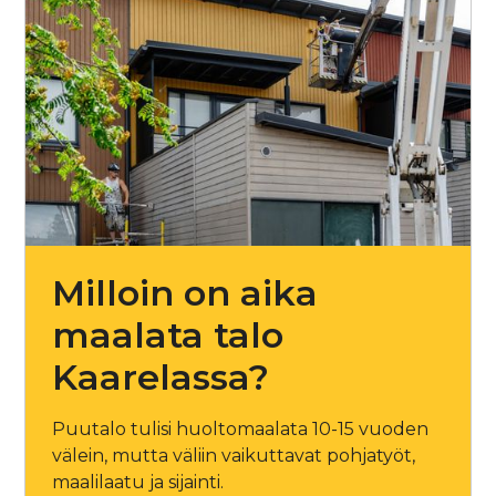
Milloin on aika
maalata talo
Kaarelassa?
Puutalo tulisi huoltomaalata 10-15 vuoden
välein, mutta väliin vaikuttavat pohjatyöt,
maalilaatu ja sijainti.