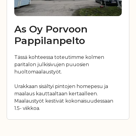
As Oy Porvoon
Pappilanpelto
Tässä kohteessa toteutimme kolmen
paritalon julkisivujen puuosien
huoltomaalaustyöt.
Urakkaan sisältyi pintojen homepesu ja
maalaus kauttaaltaan kertaalleen.
Maalaustyöt kestivät kokonaisuudessaan
1.5- viikkoa.