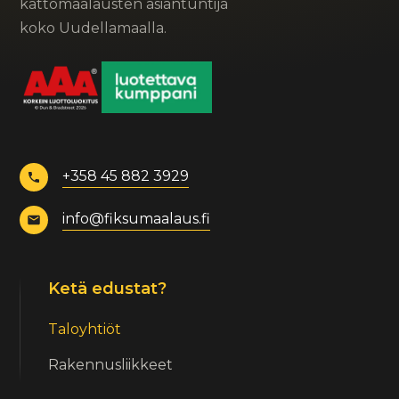
kattomaalausten asiantuntija
koko Uudellamaalla.
+358 45 882 3929
info@fiksumaalaus.fi
Ketä edustat?
Taloyhtiöt
Rakennusliikkeet