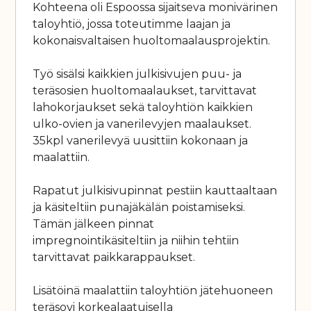
Kohteena oli Espoossa sijaitseva monivärinen
taloyhtiö, jossa toteutimme laajan ja
kokonaisvaltaisen huoltomaalausprojektin.
Työ sisälsi kaikkien julkisivujen puu- ja
teräsosien huoltomaalaukset, tarvittavat
lahokorjaukset sekä taloyhtiön kaikkien
ulko-ovien ja vanerilevyjen maalaukset.
35kpl vanerilevyä uusittiin kokonaan ja
maalattiin.
Rapatut julkisivupinnat pestiin kauttaaltaan
ja käsiteltiin punajäkälän poistamiseksi.
Tämän jälkeen pinnat
impregnointikäsiteltiin ja niihin tehtiin
tarvittavat paikkarappaukset.
Lisätöinä maalattiin taloyhtiön jätehuoneen
teräsovi korkealaatuisella