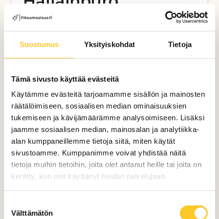
Hallainpuro
Tässä kohteessa suoritettiin taloyhtiön
kaikkien puupintojen huoltomaalaustyöt.
Suostumus
Yksityiskohdat
Tietoja
Maalattavaa pinta-alaa oli n. 2000m2.
Tämä sivusto käyttää evästeitä
Maalaustyöt saatiin suoritettua tavoiteajassa
Käytämme evästeitä tarjoamamme sisällön ja mainosten
– ja laadukkaasti ammattitaitoisten
räätälöimiseen, sosiaalisen median ominaisuuksien
maalareidemme toimesta. Urakka kesti
tukemiseen ja kävijämäärämme analysoimiseen. Lisäksi
kokonaisuudessaan 4- viikkoa.
jaamme sosiaalisen median, mainosalan ja analytiikka-
alan kumppaneillemme tietoja siitä, miten käytät
sivustoamme. Kumppanimme voivat yhdistää näitä
tietoja muihin tietoihin, joita olet antanut heille tai joita on
kerätty, kun olet käyttänyt heidän palvelujaan.
Suostumuksen
Välttämätön
valinta