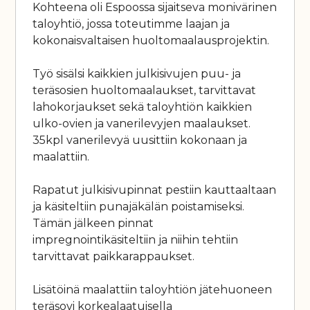
Kohteena oli Espoossa sijaitseva monivärinen
taloyhtiö, jossa toteutimme laajan ja
kokonaisvaltaisen huoltomaalausprojektin.
Työ sisälsi kaikkien julkisivujen puu- ja
teräsosien huoltomaalaukset, tarvittavat
lahokorjaukset sekä taloyhtiön kaikkien
ulko-ovien ja vanerilevyjen maalaukset.
35kpl vanerilevyä uusittiin kokonaan ja
maalattiin.
Rapatut julkisivupinnat pestiin kauttaaltaan
ja käsiteltiin punajäkälän poistamiseksi.
Tämän jälkeen pinnat
impregnointikäsiteltiin ja niihin tehtiin
tarvittavat paikkarappaukset.
Lisätöinä maalattiin taloyhtiön jätehuoneen
teräsovi korkealaatuisella