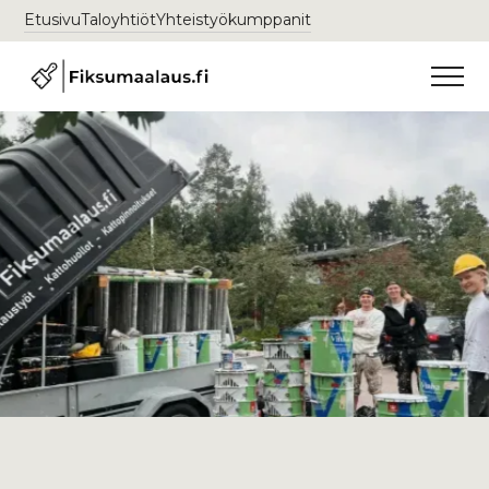
Etusivu
Taloyhtiöt
Yhteistyökumppanit
Talon maalaus