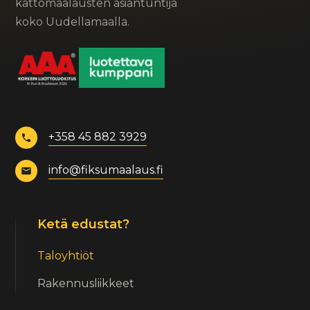
kattomaalausten asiantuntija
koko Uudellamaalla.
+358 45 882 3929
info@fiksumaalaus.fi
Ketä edustat?
Taloyhtiöt
Rakennusliikkeet