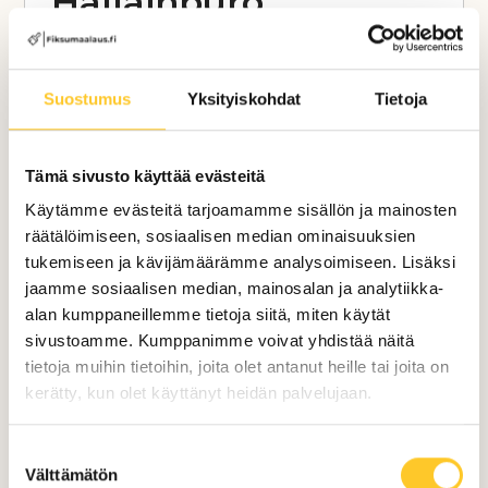
Hallainpuro
Tässä kohteessa suoritettiin taloyhtiön
kaikkien puupintojen huoltomaalaustyöt.
Suostumus
Yksityiskohdat
Tietoja
Maalattavaa pinta-alaa oli n. 2000m2.
Tämä sivusto käyttää evästeitä
Maalaustyöt saatiin suoritettua tavoiteajassa
Käytämme evästeitä tarjoamamme sisällön ja mainosten
– ja laadukkaasti ammattitaitoisten
räätälöimiseen, sosiaalisen median ominaisuuksien
maalareidemme toimesta. Urakka kesti
tukemiseen ja kävijämäärämme analysoimiseen. Lisäksi
kokonaisuudessaan 4- viikkoa.
jaamme sosiaalisen median, mainosalan ja analytiikka-
alan kumppaneillemme tietoja siitä, miten käytät
sivustoamme. Kumppanimme voivat yhdistää näitä
tietoja muihin tietoihin, joita olet antanut heille tai joita on
kerätty, kun olet käyttänyt heidän palvelujaan.
Suostumuksen
Välttämätön
valinta