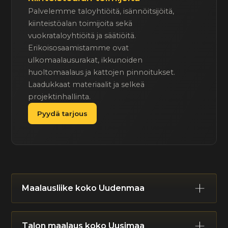
Palvelemme taloyhtiöitä, isännöitsijöitä,
kiinteistöalan toimijoita sekä
vuokrataloyhtiöitä ja säätiöitä.
Erikoisosaamistamme ovat
ulkomaalausurakat, ikkunoiden
huoltomaalaus ja kattojen pinnoitukset.
Laadukkaat materiaalit ja selkeä
projektinhallinta.
Pyydä tarjous
Maalausliike koko Uudenmaa
Helsinki
Espoo
Vantaa
Kauniainen
Talon maalaus koko Uusimaa
Hyvinkää
Järvenpää
Kerava
Mäntsälä