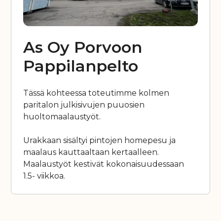
As Oy Porvoon
Pappilanpelto
Tässä kohteessa toteutimme kolmen
paritalon julkisivujen puuosien
huoltomaalaustyöt.
Urakkaan sisältyi pintojen homepesu ja
maalaus kauttaaltaan kertaalleen.
Maalaustyöt kestivät kokonaisuudessaan
1.5- viikkoa.