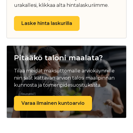
urakallesi, klikkaa alta hintalaskuriimme.
Laske hinta laskurilla
Pitääkö taloni maalata?
Tilaa meidät maksuttomalle arviokäynnille
niin saat kattavan arvion talosi maalipinnan
kunnosta ja toimenpidesuosituksista.
Varaa ilmainen kuntoarvio