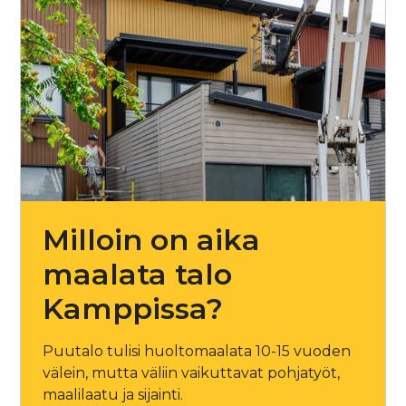
Milloin on aika
maalata talo
Kamppissa?
Puutalo tulisi huoltomaalata 10-15 vuoden
välein, mutta väliin vaikuttavat pohjatyöt,
maalilaatu ja sijainti.