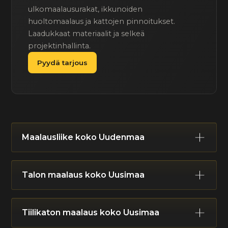
ulkomaalausurakat, ikkunoiden
huoltomaalaus ja kattojen pinnoitukset.
Laadukkaat materiaalit ja selkeä
projektinhallinta.
Pyydä tarjous
Maalausliike koko Uudenmaa
Helsinki
Espoo
Vantaa
Kauniainen
Talon maalaus koko Uusimaa
Hyvinkää
Järvenpää
Kerava
Mäntsälä
Nurmijärvi
Pornainen
Tuusula
Vihti
Helsinki
Espoo
Vantaa
Kauniainen
Kirkkonummi
Lohja
Karkkila
Siuntio
Tiilikaton maalaus koko Uusimaa
Hyvinkää
Järvenpää
Kerava
Mäntsälä
Raasepori
Hanko
Inkoo
Sipoo
Porvoo