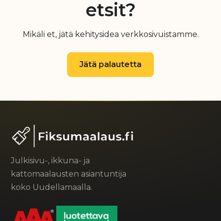
etsit?
Mikäli et, jätä kehitysidea verkkosivuistamme.
Jätä palautetta
Julkisivu-, ikkuna- ja
kattomaalausten asiantuntija
koko Uudellamaalla.