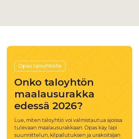
+358 45 882 3929
Opas taloyhtiölle
Onko taloyhtön
maalausurakka
edessä 2026?
Lue, miten taloyhtiö voi valmistautua ajoissa
tulevaan maalausurakkaan. Opas käy läpi
suunnittelun, kilpailutuksen ja urakoitsijan