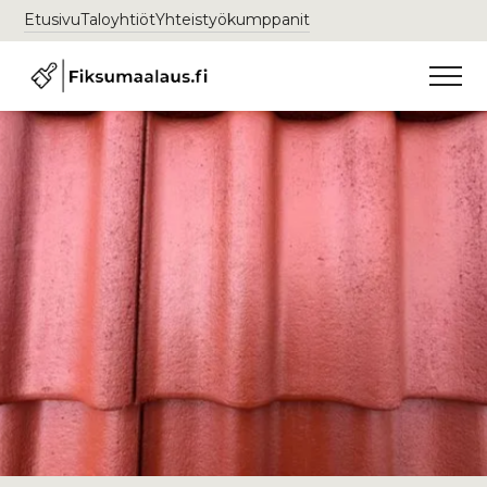
Etusivu
Taloyhtiöt
Yhteistyökumppanit