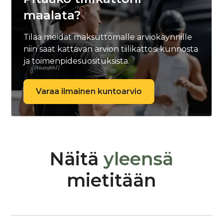
maalata?
Tilaa meidät maksuttomalle arviokäynnille
niin saat kattavan arvion tiilikattosi kunnosta
ja toimenpidesuosituksista.
Varaa ilmainen kuntoarvio
Näitä
yleensä
mietitään