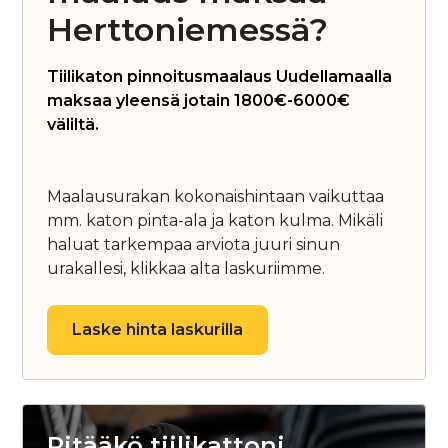
Herttoniemessä?
Tiilikaton pinnoitusmaalaus Uudellamaalla
maksaa yleensä jotain 1800€-6000€
väliltä.
Maalausurakan kokonaishintaan vaikuttaa
mm. katon pinta-ala ja katon kulma. Mikäli
haluat tarkempaa arviota juuri sinun
urakallesi, klikkaa alta laskuriimme.
Laske hinta laskurilla
Pitääkö tiilikattoni