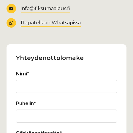
info@fiksumaalaus.fi
Rupatellaan Whatsapissa
Yhteydenotto­lomake
Nimi*
Puhelin*