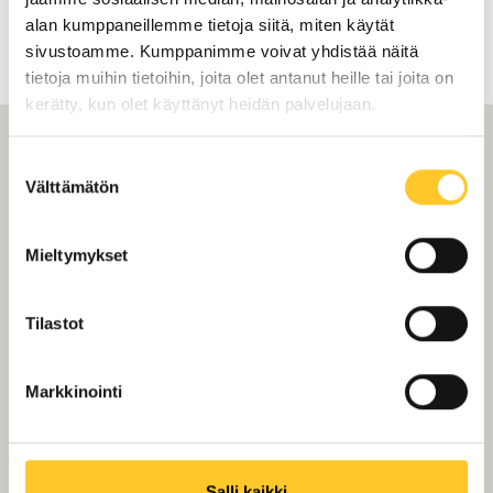
alan kumppaneillemme tietoja siitä, miten käytät
sivustoamme. Kumppanimme voivat yhdistää näitä
tietoja muihin tietoihin, joita olet antanut heille tai joita on
kerätty, kun olet käyttänyt heidän palvelujaan.
Suostumuksen
Tiilikaton maalaus
Välttämätön
valinta
mielessä
Mieltymykset
Herttoniemessä?
Rupatellaan!
Tilastot
Markkinointi
Salli kaikki