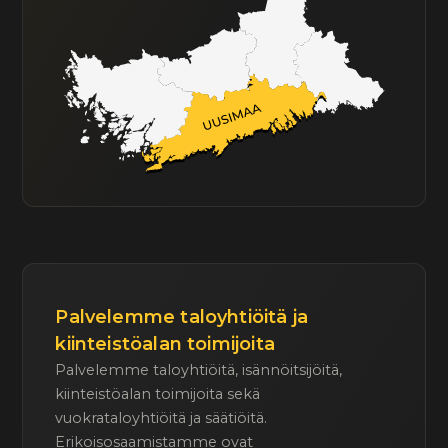
Palvelemme taloyhtiöitä ja
kiinteistöalan toimijoita
Palvelemme taloyhtiöitä, isännöitsijöitä,
kiinteistöalan toimijoita sekä
vuokrataloyhtiöitä ja säätiöitä.
Erikoisosaamistamme ovat