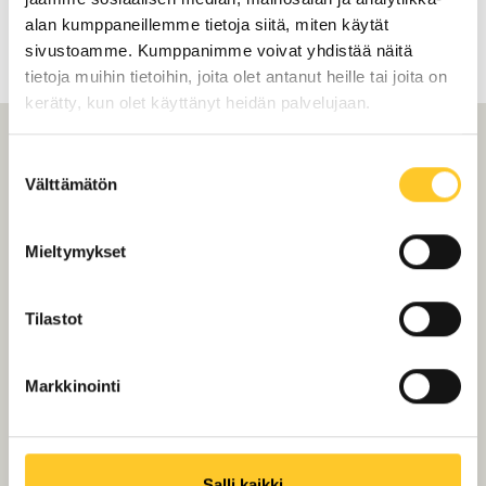
alan kumppaneillemme tietoja siitä, miten käytät
sivustoamme. Kumppanimme voivat yhdistää näitä
tietoja muihin tietoihin, joita olet antanut heille tai joita on
kerätty, kun olet käyttänyt heidän palvelujaan.
Suostumuksen
Tiilikaton maalaus
Välttämätön
valinta
mielessä
Mieltymykset
Kaartinkaupungissa?
Rupatellaan!
Tilastot
Markkinointi
Salli kaikki