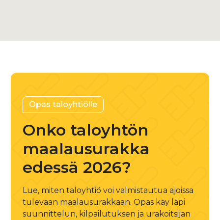
+358 45 882 3929
Opas taloyhtiölle
Onko taloyhtön
maalausurakka
edessä 2026?
Lue, miten taloyhtiö voi valmistautua ajoissa
tulevaan maalausurakkaan. Opas käy läpi
suunnittelun, kilpailutuksen ja urakoitsijan