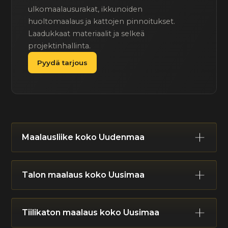
ulkomaalausurakat, ikkunoiden
huoltomaalaus ja kattojen pinnoitukset.
Laadukkaat materiaalit ja selkeä
projektinhallinta.
Pyydä tarjous
Maalausliike koko Uudenmaa
Helsinki
Espoo
Vantaa
Kauniainen
Talon maalaus koko Uusimaa
Hyvinkää
Järvenpää
Kerava
Mäntsälä
Nurmijärvi
Pornainen
Tuusula
Vihti
Helsinki
Espoo
Vantaa
Kauniainen
Kirkkonummi
Lohja
Karkkila
Siuntio
Tiilikaton maalaus koko Uusimaa
Hyvinkää
Järvenpää
Kerava
Mäntsälä
Raasepori
Hanko
Inkoo
Sipoo
Porvoo