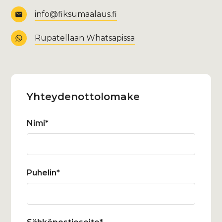
info@fiksumaalaus.fi
Rupatellaan Whatsapissa
Yhteydenotto­lomake
Nimi*
Puhelin*