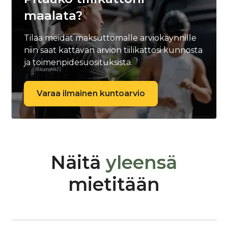
maalata?
Tilaa meidät maksuttomalle arviokäynnille
niin saat kattavan arvion tiilikattosi kunnosta
ja toimenpidesuosituksista.
Varaa ilmainen kuntoarvio
Näitä
yleensä
mietitään