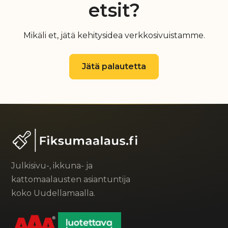
etsit?
Mikäli et, jätä kehitysidea verkkosivuistamme.
Jätä palautetta
Julkisivu-, ikkuna- ja
kattomaalausten asiantuntija
koko Uudellamaalla.