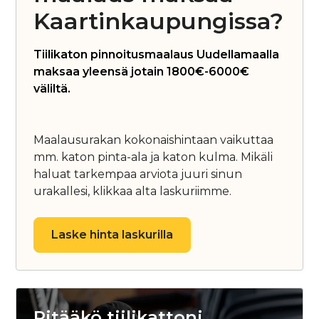
Kaartinkaupungissa?
Tiilikaton pinnoitusmaalaus Uudellamaalla
maksaa yleensä jotain 1800€-6000€
väliltä.
Maalausurakan kokonaishintaan vaikuttaa
mm. katon pinta-ala ja katon kulma. Mikäli
haluat tarkempaa arviota juuri sinun
urakallesi, klikkaa alta laskuriimme.
Laske hinta laskurilla
Pitääkö tiilikattoni