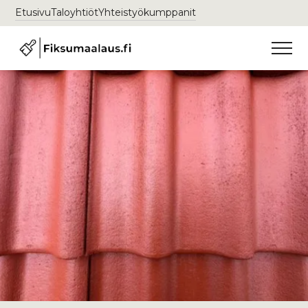
Etusivu
Taloyhtiöt
Yhteistyökumppanit