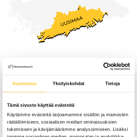
lehtipuhaltimella.
Rajaukset (pääty- ja reunatiilet sekä pellit)
maalataan pensselillä.
Pinnoite ohennetaan 10–20 % ja levitetään
koko katolle korkeapaineruiskulla.
Tartuntapohjamaalin kuivuttua levitetään
Palvelemme koko
toinen kerros ohentamattomana koko katolle.
Uudenmaan alueella,
3. Lopputoimet:
Suostumus
Yksityiskohdat
Tietoja
mukaan lukien
Loppusiivous.
Kaartinkaupungissa
Tämä sivusto käyttää evästeitä
Lopputarkastus
Käytämme evästeitä tarjoamamme sisällön ja mainosten
Pyydä tarjous maalauksesta
Kohteen luovutus asiakkaalle
räätälöimiseen, sosiaalisen median ominaisuuksien
tukemiseen ja kävijämäärämme analysoimiseen. Lisäksi
jaamme sosiaalisen median, mainosalan ja analytiikka-