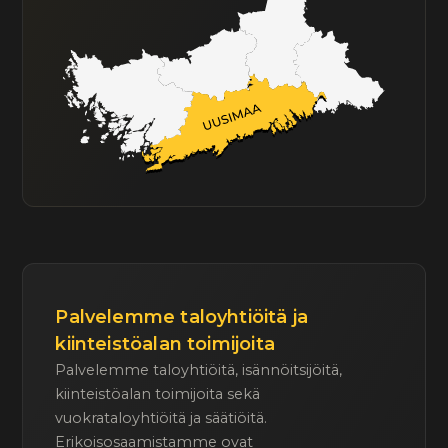
Palvelemme taloyhtiöitä ja
kiinteistöalan toimijoita
Palvelemme taloyhtiöitä, isännöitsijöitä,
kiinteistöalan toimijoita sekä
vuokrataloyhtiöitä ja säätiöitä.
Erikoisosaamistamme ovat