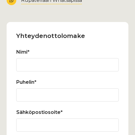
Rupatellaan Whatsapissa
Yhteydenotto­lomake
Nimi*
Puhelin*
Sähköpostiosoite*