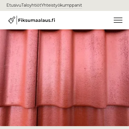
Etusivu
Taloyhtiöt
Yhteistyökumppanit