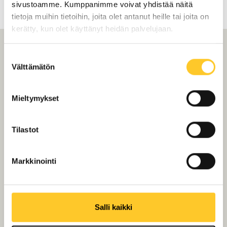
sivustoamme. Kumppanimme voivat yhdistää näitä
tietoja muihin tietoihin, joita olet antanut heille tai joita on
kerätty, kun olet käyttänyt heidän palvelujaan.
Suostumuksen
Tiilikaton maalaus
Välttämätön
valinta
mielessä Koskela?
Mieltymykset
Rupatellaan!
Tilastot
Markkinointi
Salli kaikki