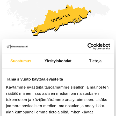
lehtipuhaltimella.
Rajaukset (pääty- ja reunatiilet sekä pellit)
maalataan pensselillä.
Pinnoite ohennetaan 10–20 % ja levitetään
koko katolle korkeapaineruiskulla.
Tartuntapohjamaalin kuivuttua levitetään
Palvelemme koko
toinen kerros ohentamattomana koko katolle.
Suostumus
Yksityiskohdat
Tietoja
Uudenmaan alueella,
3. Lopputoimet:
mukaan lukien Koskela
Tämä sivusto käyttää evästeitä
Loppusiivous.
Käytämme evästeitä tarjoamamme sisällön ja mainosten
Lopputarkastus
Pyydä tarjous maalauksesta
räätälöimiseen, sosiaalisen median ominaisuuksien
tukemiseen ja kävijämäärämme analysoimiseen. Lisäksi
Kohteen luovutus asiakkaalle
jaamme sosiaalisen median, mainosalan ja analytiikka-
alan kumppaneillemme tietoja siitä, miten käytät