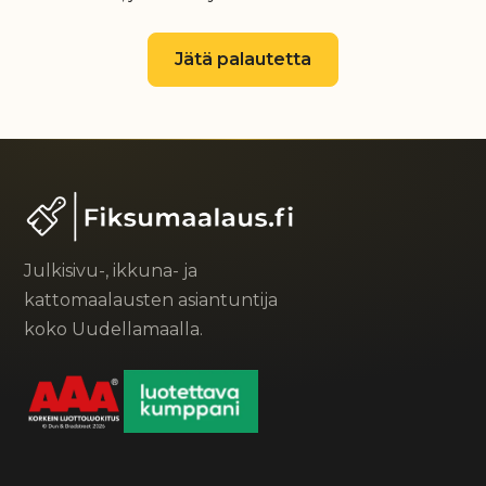
Jätä palautetta
Julkisivu-, ikkuna- ja
kattomaalausten asiantuntija
koko Uudellamaalla.