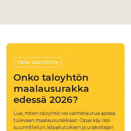
+358 45 882 3929
Opas taloyhtiölle
Onko taloyhtön
maalausurakka
edessä 2026?
Lue, miten taloyhtiö voi valmistautua ajoissa
tulevaan maalausurakkaan. Opas käy läpi
suunnittelun, kilpailutuksen ja urakoitsijan