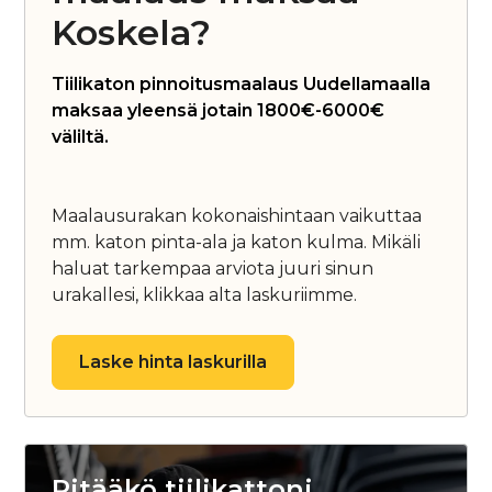
Koskela?
Tiilikaton pinnoitusmaalaus Uudellamaalla
maksaa yleensä jotain 1800€-6000€
väliltä.
Maalausurakan kokonaishintaan vaikuttaa
mm. katon pinta-ala ja katon kulma. Mikäli
haluat tarkempaa arviota juuri sinun
urakallesi, klikkaa alta laskuriimme.
Laske hinta laskurilla
Pitääkö tiilikattoni