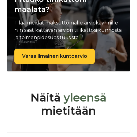
maalata?
Tilaa meidät maksuttomalle arviokäynnille
niin saat kattavan arvion tiilikattosi kunnosta
ja toimenpidesuosituksista.
Varaa ilmainen kuntoarvio
Näitä
yleensä
mietitään