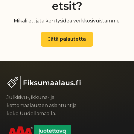
etsit?
Mikäli et, jätä kehitysidea verkkosivuistamme.
Jätä palautetta
Julkisivu-, ikkuna- ja
kattomaalausten asiantuntija
koko Uudellamaalla.