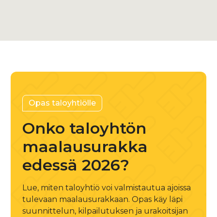
+358 45 882 3929
Opas taloyhtiölle
Onko taloyhtön
maalausurakka
edessä 2026?
Lue, miten taloyhtiö voi valmistautua ajoissa
tulevaan maalausurakkaan. Opas käy läpi
suunnittelun, kilpailutuksen ja urakoitsijan