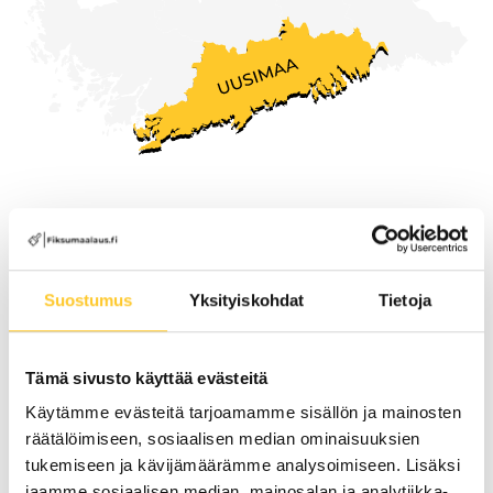
lehtipuhaltimella.
Rajaukset (pääty- ja reunatiilet sekä pellit)
maalataan pensselillä.
Pinnoite ohennetaan 10–20 % ja levitetään
koko katolle korkeapaineruiskulla.
Tartuntapohjamaalin kuivuttua levitetään
Palvelemme koko
toinen kerros ohentamattomana koko katolle.
Uudenmaan alueella,
3. Lopputoimet:
Suostumus
Yksityiskohdat
Tietoja
mukaan lukien
Loppusiivous.
Vanhassakaupungissa
Tämä sivusto käyttää evästeitä
Lopputarkastus
Käytämme evästeitä tarjoamamme sisällön ja mainosten
Pyydä tarjous maalauksesta
Kohteen luovutus asiakkaalle
räätälöimiseen, sosiaalisen median ominaisuuksien
tukemiseen ja kävijämäärämme analysoimiseen. Lisäksi
jaamme sosiaalisen median, mainosalan ja analytiikka-