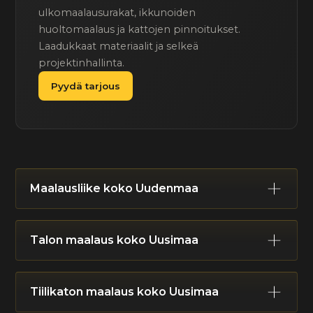
ulkomaalausurakat, ikkunoiden
huoltomaalaus ja kattojen pinnoitukset.
Laadukkaat materiaalit ja selkeä
projektinhallinta.
Pyydä tarjous
Maalausliike koko Uudenmaa
Helsinki
Espoo
Vantaa
Kauniainen
Talon maalaus koko Uusimaa
Hyvinkää
Järvenpää
Kerava
Mäntsälä
Nurmijärvi
Pornainen
Tuusula
Vihti
Helsinki
Espoo
Vantaa
Kauniainen
Kirkkonummi
Lohja
Karkkila
Siuntio
Tiilikaton maalaus koko Uusimaa
Hyvinkää
Järvenpää
Kerava
Mäntsälä
Raasepori
Hanko
Inkoo
Sipoo
Porvoo