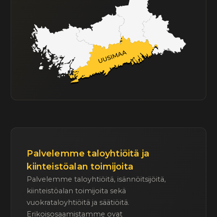
Palvelemme taloyhtiöitä ja
kiinteistöalan toimijoita
Palvelemme taloyhtiöitä, isännöitsijöitä,
kiinteistöalan toimijoita sekä
vuokrataloyhtiöitä ja säätiöitä.
Erikoisosaamistamme ovat