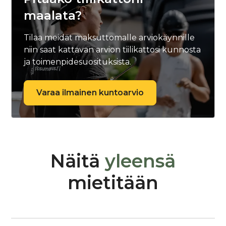
maalata?
Tilaa meidät maksuttomalle arviokäynnille
niin saat kattavan arvion tiilikattosi kunnosta
ja toimenpidesuosituksista.
Varaa ilmainen kuntoarvio
Näitä
yleensä
mietitään