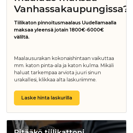
Vanhassakaupungissa?
Tiilikaton pinnoitusmaalaus Uudellamaalla
maksaa yleensä jotain 1800€-6000€
väliltä.
Maalausurakan kokonaishintaan vaikuttaa
mm. katon pinta-ala ja katon kulma. Mikäli
haluat tarkempaa arviota juuri sinun
urakallesi, klikkaa alta laskuriimme.
Laske hinta laskurilla
Pitääkö tiilikattoni