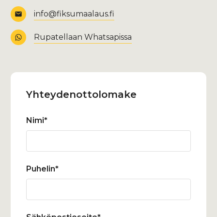
info@fiksumaalaus.fi
Rupatellaan Whatsapissa
Yhteydenotto­lomake
Nimi*
Puhelin*