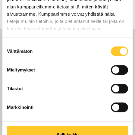
alan kumppaneillemme tietoja siitä, miten käytät
sivustoamme. Kumppanimme voivat yhdistää näitä
tietoja muihin tietoihin, joita olet antanut heille tai joita on
kerätty, kun olet käyttänyt heidän palvelujaan.
Suostumuksen
Tiilikaton maalaus
Välttämätön
valinta
mielessä
Mieltymykset
Vanhassakaupungissa?
Rupatellaan!
Tilastot
Markkinointi
Salli kaikki