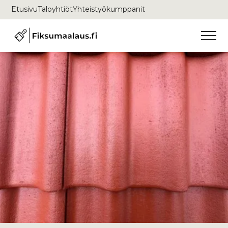
Etusivu
Taloyhtiöt
Yhteistyökumppanit